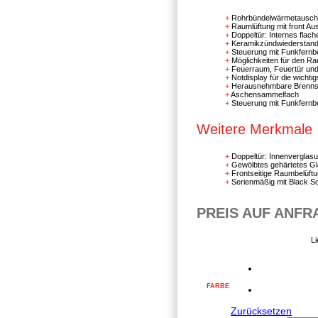
Rohrbündelwärmetausch
Raumlüftung mit front Aus
Doppeltür: Internes fla
Keramikzündwiederstan
Steuerung mit Funkfernb
Möglichkeiten für den Ra
Feuerraum, Feuertür un
Notdisplay für die wichti
Herausnehmbare Brennsch
Aschensammelfach
Steuerung mit Funkfernb
Weitere Merkmale
Doppeltür: Innenverglas
Gewölbtes gehärtetes G
Frontseitige Raumbelüft
Serienmäßig mit Black S
PREIS AUF ANFR
Li
FARBE
Zurücksetzen