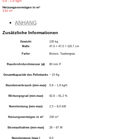
0,6 - 1,8 kg/h
Heizungsvermögen in m³
230 m³
ANHANG
Zusätzliche Informationen
Gewicht
130 kg
Maße
47,0 × 47,0 × 119,7 cm
Farbe
Bronze, Taubengrau
Rauchrohrdurchmesser (⌀)
80 mm P
Gesamtkapazität des Pellettanks
~ 15 Kg
Stundenverbrauch (min-max)
0,6 – 1,8 kg/h
Wirkungsgrad (min-max)
92,6 – 91,2 %
Nennleistung (min-max)
2,5 – 8,0 kW
Heizungsvermögen in m³
230 m³
Stromaufnahme (min-max)
28 – 67 W
Nennleistung (max.)
8,0