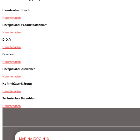
Benutzerhandbuch
Herunterladen
Energielabel Produktdatenblatt
Herunterladen
D.O.P.
Herunterladen
Ecodesign
Herunterladen
Energielabel Aufkleber
Herunterladen
Kofirmitätserklärung
Herunterladen
Technisches Datenblatt
Herunterladen
MARINA IDRO H13