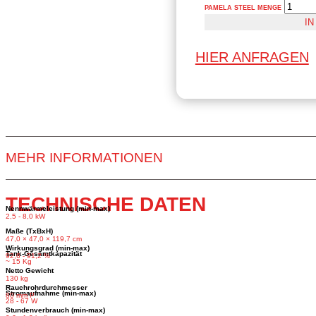
PAMELA STEEL MENGE
I
HIER ANFRAGEN
MEHR INFORMATIONEN
TECHNISCHE DATEN
Nennwärmeleistung (min-max)
2,5 - 8,0 kW
Maße (TxBxH)
47,0 × 47,0 × 119,7 cm
Wirkungsgrad (min-max)
Tank-Gesamtkapazität
92,6 - 91,2 %
~ 15 Kg
Netto Gewicht
130 kg
Rauchrohrdurchmesser
Stromaufnahme (min-max)
80 mm P
28 - 67 W
Stundenverbrauch (min-max)