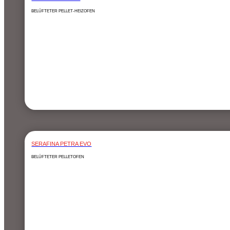
BELÜFTETER PELLET-HEIZOFEN
SERAFINA PETRA EVO
BELÜFTETER PELLETOFEN