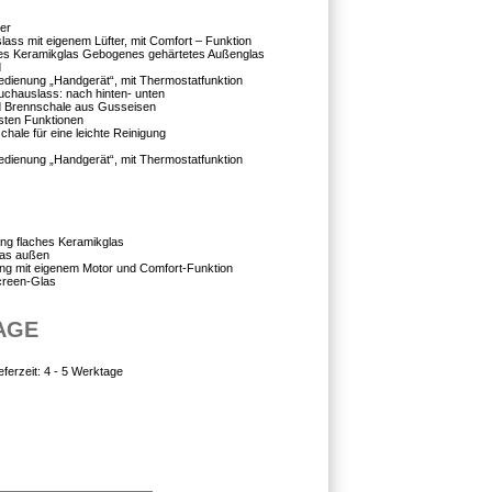
er
lass mit eigenem Lüfter, mit Comfort – Funktion
ches Keramikglas Gebogenes gehärtetes Außenglas
d
edienung „Handgerät“, mit Thermostatfunktion
uchauslass: nach hinten- unten
d Brennschale aus Gusseisen
gsten Funktionen
ale für eine leichte Reinigung
edienung „Handgerät“, mit Thermostatfunktion
ung flaches Keramikglas
las außen
ung mit eigenem Motor und Comfort-Funktion
creen-Glas
AGE
eferzeit:
4 - 5 Werktage